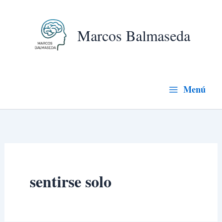
Ir
al
Marcos Balmaseda
contenido
Menú
sentirse solo