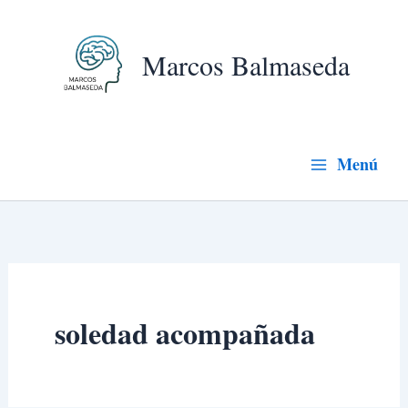
Ir
al
Marcos Balmaseda
contenido
Menú
soledad acompañada