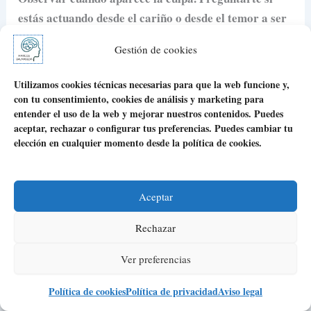
estás actuando desde el cariño o desde el temor a ser
rechazado.
Gestión de cookies
Y, sobre todo, empezar a tratarte como alguien cuya
Utilizamos cookies técnicas necesarias para que la web funcione y,
presencia también importa.
con tu consentimiento, cookies de análisis y marketing para
entender el uso de la web y mejorar nuestros contenidos. Puedes
aceptar, rechazar o configurar tus preferencias. Puedes cambiar tu
Porque si para estar acompañado tienes que
elección en cualquier momento desde la política de cookies.
abandonarte, esa compañía acaba dejando un vacío
extraño.
Aceptar
Puedes estar rodeado, pero sentirte lejos.
Rechazar
Puedes gustar, pero no sentirte conocido.
Ver preferencias
Puedes mantener vínculos, pero vivir con la
Política de cookies
Política de privacidad
Aviso legal
sensación de que solo eres querido mientras no